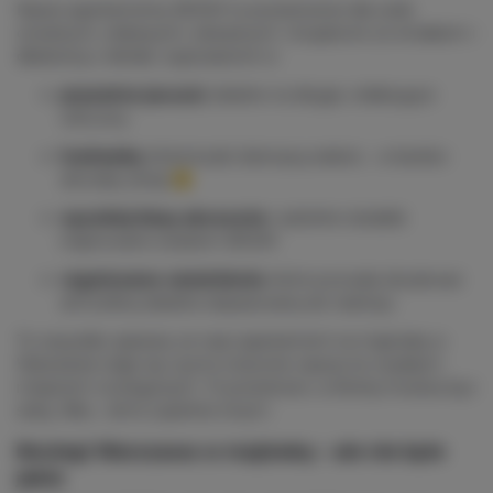
Nasze apartamenty BDSM to przestrzenie dla osób
otwartych, ciekawych, odważnych. Urządzone ze smakiem i
dbałością o detale, wyposażone w:
prywatne jacuzzi
, idealne na długie, relaksujące
wieczory
huśtawkę
, która budzi dziecięcą radość... w bardzo
dorosłej wersji 😉
wysokiej klasy akcesoria
i subtelne dodatki
inspirowane światem BDSM
regulowane oświetlenie
, które pozwala zbudować
atmosferę idealnie dopasowaną do nastroju
To wszystko sprawia, że nasz apartament na majówkę w
Warszawie staje się czymś znacznie więcej niż zwykłym
miejscem noclegowym. To przestrzeń, w której możesz być
sobą. Albo… kimś zupełnie innym.
Noclegi Warszawa w majówkę – ale nie byle
jakie