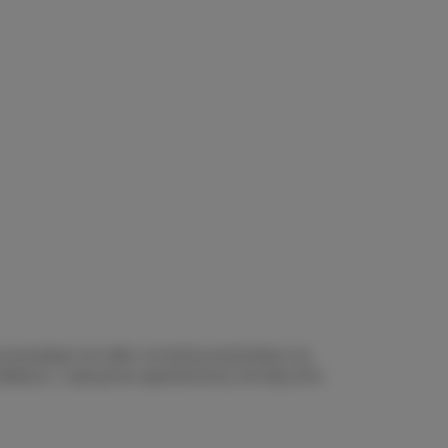
oszukuje nie tylko romantycznej kolacji czy
cą bliskości. Luksusowe apartamenty tematyczne