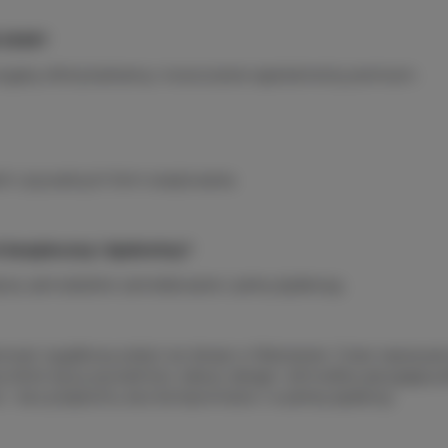
 2026?
ogatą ofertę kulinarną i nowoczesne apartamenty premium.
ch i prywatnych form świętowania.
 bezpieczny i dyskretny?
ia, samodzielne zameldowanie i pełną dyskrecję.
ować wyjątkowy pobyt we dwoje w Warszawie. Coraz więcej par p
, które łączy prywatność, luksus, design i atmosferę sprzyjają
 - bez pośpiechu, bez kompromisów i w pełnej dyskrecji.