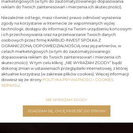
marketingowych (w tym do zautomatyzowanego dopasowania
reklam do Twoich zainteresowań i mierzenia ich skuteczności).
Niezależnie od tego, masz również prawo odmówić wyrażenia
zgody na korzystanie w Internecie ze wspomnianych wyżej
technologii, dostępu do informacji na Twoim urządzeniu końcowym
i ich przechowywania oraz na przetwarzanie Twoich danych
osobowych przez firmę KARBUD-INVEST SPÓŁKA Z
OGRANICZONĄ ODPOWIEDZIALNOŚCIĄ oraz jej partnerów, w
celach marketingowych (w tym do zautomatyzowanego
dopasowania reklam do Twoich zainteresowań i mierzenia ich
skuteczności). W tym celu kliknij: „NIE WYRAŻAM ZGODY” bądź
dokonaj zmian w ustawieniach przeglądarki internetowej, z której
aktualnie korzystasz (w zakresie plików cookies). Więcej informacji
dowiesz się ze strony
POLITYKA PRYWATNOŚCI I COOKIES
SERWISU
.
NIE WYRAŻAM ZGODY
ZGADZAM SIĘ, CHCĘ PRZEJŚĆ DO STRONY