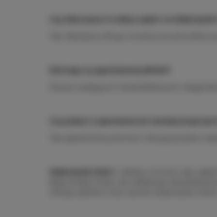
Czy Warszawa to dobry wybór na Walentynki
Tak, Warszawa oferuje romantyczną atmosferę, b
Dla kogo są apartamenty BDSM?
Dla par szukających niestandardowych, elegancki
Czy pobyt w apartamencie tematycznym jest
Tak, apartamenty premium oferują prywatne wejśc
Walentynki 2026
to idealny moment, aby zaplan
klasycznego hotelu, ale unikalnego doświadczenia
oferują zupełnie nowy wymiar świętowania miłości