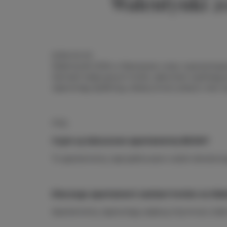
Walentynki 2
2026-02-02
Walentynki 2026 w Warszawie coraz częściej kojar
Zamiast tradycyjnych hoteli, zakochani wybieraj
zapewniają dyskrecję, elastyczność pobytu oraz 
FAQ
Czym są luksusowe apartamenty BDSM?
To apartamenty zaprojektowane wokół określonego
Dlaczego apartament zamiast hotelu na Wal
Apartamenty zapewniają większą intymność, brak 