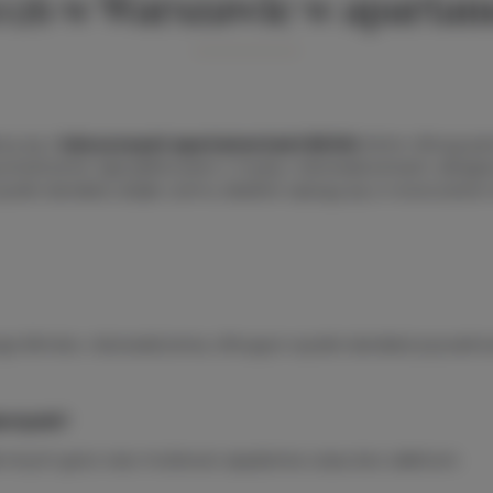
026 w Warszawie w apart
zą się z
luksusowymi apartamentami BDSM
, które oferują p
ą przestrzenie zaprojektowane z myślą o doświadczeniach, desig
wysoki standard, dzięki czemu idealnie wpisują się w nowoczes
 klimatu i doświadczenia, oferujące wysoki standard, prywatność
entynki?
innych gości oraz możliwość spędzenia czasu bez zakłóceń.