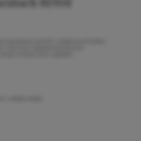
amentach BDSM
arom prywatność, komfort i wyjątkową atmosferę.
nie i intymności. Apartamenty premium
ne trendy romantycznych wyjazdów.
 i unikalny design.